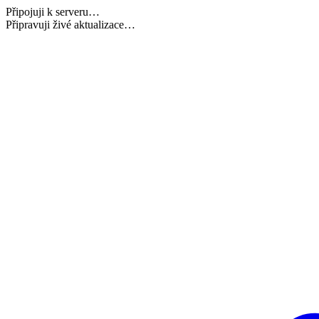
Připojuji k serveru…
Načítám potřebná data…