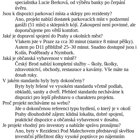
specialistka Lucie Berková, od výběru banky po čerpání
úvěru.
Jsou k dispozici parkovací místa a sklepy pro rezidenty?
Ano, projekt nabízí dostatek parkovacích míst v podzemní
garáži (51 míst) a sklepních kójí. Zakoupení není povinné, ale
doporučujeme pro větší komfort.
Jaké je dopravní spojení do Prahy a okolních měst?
Vlakem jste v Praze za cca 30 minut (stanice 8 minut pěšky).
Autem po D11 přibližně 25–30 minut. Snadno dostupné jsou i
Kolín, Poděbrady a Nymburk.
Jaká je občanská vybavenost v místě?
Český Brod nabízí kompletní služby – školy, školky,
zdravotnictví, obchody, restaurace a kavárny. Vše máte na
dosah ruky.
V jakém standardu byly byty dokončeny?
Byty byly řešené ve vysokém standardu včetně podlah,
obkladů, sanity a dveří. Přehled standardu necháváme k
dispozici pro lepší představu o charakteru projektu.
Proč projekt necháváme na webu?
Jde o dokončenou referenci typu bydlení, o který je v okolí
Prahy dlouhodobě zájem: klidná lokalita, dobré spojení,
praktické dispozice a občanská vybavenost v dosahu.
Je projekt vhodný pro investory a nabízíte správu pronájmu?
Ano, byty v Rezidenci Pod Malechovem představují skvělou
investiční příležitost díky vysoké poptávce po nájemním