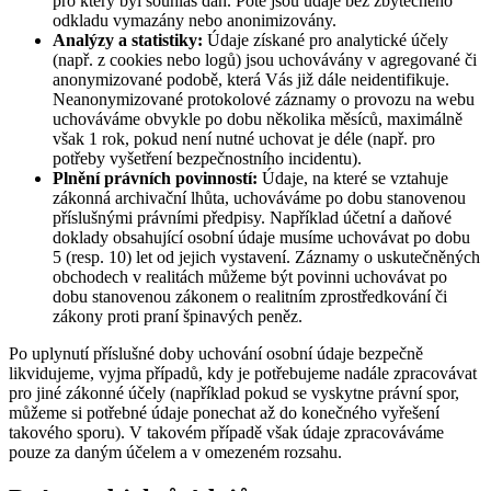
pro který byl souhlas dán. Poté jsou údaje bez zbytečného
odkladu vymazány nebo anonimizovány.
Analýzy a statistiky:
Údaje získané pro analytické účely
(např. z cookies nebo logů) jsou uchovávány v agregované či
anonymizované podobě, která Vás již dále neidentifikuje.
Neanonymizované protokolové záznamy o provozu na webu
uchováváme obvykle po dobu několika měsíců, maximálně
však 1 rok, pokud není nutné uchovat je déle (např. pro
potřeby vyšetření bezpečnostního incidentu).
Plnění právních povinností:
Údaje, na které se vztahuje
zákonná archivační lhůta, uchováváme po dobu stanovenou
příslušnými právními předpisy. Například účetní a daňové
doklady obsahující osobní údaje musíme uchovávat po dobu
5 (resp. 10) let od jejich vystavení. Záznamy o uskutečněných
obchodech v realitách můžeme být povinni uchovávat po
dobu stanovenou zákonem o realitním zprostředkování či
zákony proti praní špinavých peněz.
Po uplynutí příslušné doby uchování osobní údaje bezpečně
likvidujeme, vyjma případů, kdy je potřebujeme nadále zpracovávat
pro jiné zákonné účely (například pokud se vyskytne právní spor,
můžeme si potřebné údaje ponechat až do konečného vyřešení
takového sporu). V takovém případě však údaje zpracováváme
pouze za daným účelem a v omezeném rozsahu.