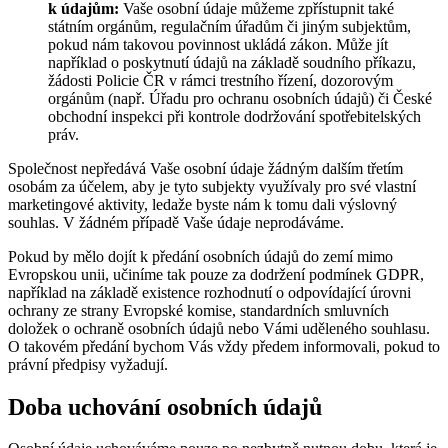
k údajům:
Vaše osobní údaje můžeme zpřístupnit také
státním orgánům, regulačním úřadům či jiným subjektům,
pokud nám takovou povinnost ukládá zákon. Může jít
například o poskytnutí údajů na základě soudního příkazu,
žádosti Policie ČR v rámci trestního řízení, dozorovým
orgánům (např. Úřadu pro ochranu osobních údajů) či České
obchodní inspekci při kontrole dodržování spotřebitelských
práv.
Společnost nepředává Vaše osobní údaje žádným dalším třetím
osobám za účelem, aby je tyto subjekty využívaly pro své vlastní
marketingové aktivity, ledaže byste nám k tomu dali výslovný
souhlas. V žádném případě Vaše údaje neprodáváme.
Pokud by mělo dojít k předání osobních údajů do zemí mimo
Evropskou unii, učiníme tak pouze za dodržení podmínek GDPR,
například na základě existence rozhodnutí o odpovídající úrovni
ochrany ze strany Evropské komise, standardních smluvních
doložek o ochraně osobních údajů nebo Vámi uděleného souhlasu.
O takovém předání bychom Vás vždy předem informovali, pokud to
právní předpisy vyžadují.
Doba uchování osobních údajů