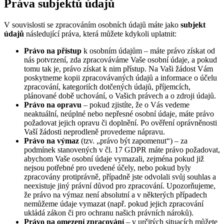
Práva subjektů údajů
V souvislosti se zpracováním osobních údajů máte jako
subjekt
údajů
následující práva, která můžete kdykoli uplatnit:
Právo na přístup
k osobním údajům – máte právo získat od
nás potvrzení, zda zpracováváme Vaše osobní údaje, a pokud
tomu tak je, právo získat k nim přístup. Na Vaši žádost Vám
poskytneme kopii zpracovávaných údajů a informace o účelu
zpracování, kategoriích dotčených údajů, příjemcích,
plánované době uchování, o Vašich právech a o zdroji údajů.
Právo na opravu
– pokud zjistíte, že o Vás vedeme
neaktuální, neúplné nebo nepřesné osobní údaje, máte právo
požadovat jejich opravu či doplnění. Po ověření oprávněnosti
Vaší žádosti neprodleně provedeme nápravu.
Právo na výmaz
(tzv. „právo být zapomenut“) – za
podmínek stanovených v čl. 17 GDPR máte právo požadovat,
abychom Vaše osobní údaje vymazali, zejména pokud již
nejsou potřebné pro uvedené účely, nebo pokud byly
zpracovány protiprávně, případně jste odvolali svůj souhlas a
neexistuje jiný právní důvod pro zpracování. Upozorňujeme,
že právo na výmaz není absolutní a v některých případech
nemůžeme údaje vymazat (např. pokud jejich zpracování
ukládá zákon či pro ochranu našich právních nároků).
Právo na omezení zpracování
– v určitých situacích můžete