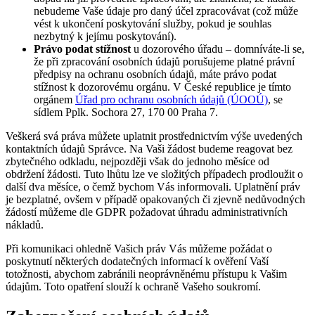
nebudeme Vaše údaje pro daný účel zpracovávat (což může
vést k ukončení poskytování služby, pokud je souhlas
nezbytný k jejímu poskytování).
Právo podat stížnost
u dozorového úřadu – domníváte-li se,
že při zpracování osobních údajů porušujeme platné právní
předpisy na ochranu osobních údajů, máte právo podat
stížnost k dozorovému orgánu. V České republice je tímto
orgánem
Úřad pro ochranu osobních údajů (ÚOOÚ)
, se
sídlem Pplk. Sochora 27, 170 00 Praha 7.
Veškerá svá práva můžete uplatnit prostřednictvím výše uvedených
kontaktních údajů Správce. Na Vaši žádost budeme reagovat bez
zbytečného odkladu, nejpozději však do jednoho měsíce od
obdržení žádosti. Tuto lhůtu lze ve složitých případech prodloužit o
další dva měsíce, o čemž bychom Vás informovali. Uplatnění práv
je bezplatné, ovšem v případě opakovaných či zjevně nedůvodných
žádostí můžeme dle GDPR požadovat úhradu administrativních
nákladů.
Při komunikaci ohledně Vašich práv Vás můžeme požádat o
poskytnutí některých dodatečných informací k ověření Vaší
totožnosti, abychom zabránili neoprávněnému přístupu k Vašim
údajům. Toto opatření slouží k ochraně Vašeho soukromí.