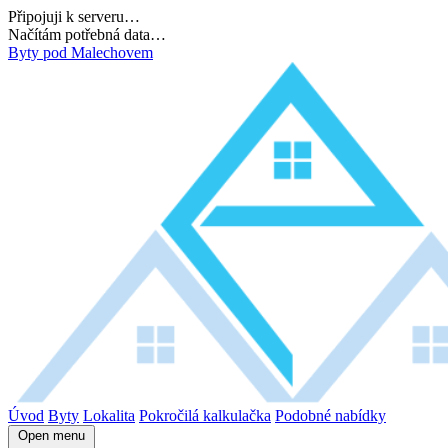
Připojuji k serveru…
Dokončuji inicializaci…
Byty pod Malechovem
Úvod
Byty
Lokalita
Pokročilá kalkulačka
Podobné nabídky
Open menu