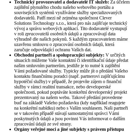
Technický provozovatel a dodavatelé IT služeb:
Za účelem
zajištění plynulého chodu našeho webového portálu a
souvisejících systémů využíváme služby specializovaných
dodavatelů. Patří mezi ně zejména společnost Clever
Solutions Technology s.r.o., která pro nás zajišťuje technický
vývoj a správu webových aplikací. Tito dodavatelé vystupují
v roli
zpracovatelů osobních údajů
a zpracovávají data
výhradně dle našich pokynů. S každým zpracovatelem máme
uzavřenu smlouvu o zpracování osobních údajů, která
zaručuje odpovídající ochranu Vašich dat.
Obchodní partneři a spolupracující subjekty:
V určitých
situacích můžeme Vaše kontaktní či identifikační údaje předat
našim smluvním partnerům, jestliže je to nutné k zajištění
Vámi požadované služby. Typicky může jít o předání Vašeho
kontaktu finančnímu poradci (např. partnerovi zajišťujícímu
hypotéční služby) v případě, že projevíte zájem o finanční
služby v rámci realitní transakce, nebo developerské
společnosti, pokud poptáváte konkrétní developerský projekt
prezentovaný na našem webu. Takové předání provedeme
buď na základě Vašeho požadavku (kdy například reagujete
na konkrétní nabídku) nebo s Vaším souhlasem. Naši partneři
se v takovém případě stávají samostatnými správci Vámi
poskytnutých údajů a jsou povinni Vás informovat o dalším
zpracování údajů ze své strany.
Orgány veřejné moci a jiné subjekty s právem přístupu