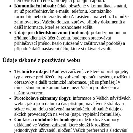
nemovitosti určené k prodeji či pronájmu apod.).
Komunikační obsah:
údaje obsažené v komunikaci s námi,
ať už prostřednictvím e-mailu, telefonu, kontaktního
formuláře nebo interaktivního AI asistenta na webu. To může
zahrnovat text Vašeho dotazu, zprávy, přílohy dokumentů a
další informace, které se rozhodnete sdělit.
Údaje pro klientskou zónu (budoucí):
pokud v budoucnu
zřídíme klientský účet či zónu, budeme zpracovávat
přihlašovací jméno, heslo (uložené v zašifrované podobě) a
případně další nastavení účtu, které si uživatel zvolí.
Údaje získané z používání webu
Technické údaje:
IP adresa zařízení, ze kterého přistupujete,
typ a verze prohlížeče, typ zařízení, operační systém, rozlišení
obrazovky a další technické informace, jež se přenášejí v
rámci standardní komunikace mezi Vaším prohlížečem a
naším serverem.
Protokolové záznamy (logy):
informace o Vašich návštěvách
webu, jako jsou datum a čas přístupu, navštívené stránky a
sekce webu, doba strávená na stránkách, případně údaje o
akcích provedených na webu (např. vyplnění formuláře).
Cookies a obdobné technologie:
malé textové soubory
ukládané ve Vašem zařízení, které slouží k rozlišení
jednotlivých uživatelů, uložení Vašich preferencí a sledování