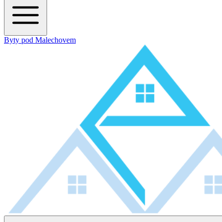
Byty pod Malechovem