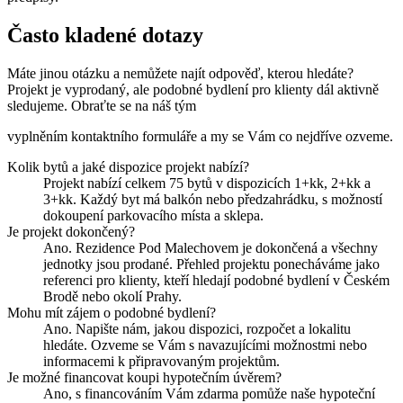
Často kladené dotazy
Máte jinou otázku a nemůžete najít odpověď, kterou hledáte?
Projekt je vyprodaný, ale podobné bydlení pro klienty dál aktivně
sledujeme. Obraťte se na náš tým
vyplněním kontaktního formuláře
a my se Vám co nejdříve ozveme.
Kolik bytů a jaké dispozice projekt nabízí?
Projekt nabízí celkem 75 bytů v dispozicích 1+kk, 2+kk a
3+kk. Každý byt má balkón nebo předzahrádku, s možností
dokoupení parkovacího místa a sklepa.
Je projekt dokončený?
Ano. Rezidence Pod Malechovem je dokončená a všechny
jednotky jsou prodané. Přehled projektu ponecháváme jako
referenci pro klienty, kteří hledají podobné bydlení v Českém
Brodě nebo okolí Prahy.
Mohu mít zájem o podobné bydlení?
Ano. Napište nám, jakou dispozici, rozpočet a lokalitu
hledáte. Ozveme se Vám s navazujícími možnostmi nebo
informacemi k připravovaným projektům.
Je možné financovat koupi hypotečním úvěrem?
Ano, s financováním Vám zdarma pomůže naše hypoteční