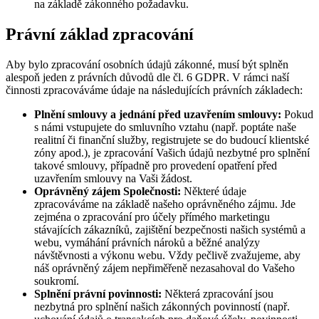
na základě zákonného požadavku.
Právní základ zpracování
Aby bylo zpracování osobních údajů zákonné, musí být splněn
alespoň jeden z právních důvodů dle čl. 6 GDPR. V rámci naší
činnosti zpracováváme údaje na následujících právních základech:
Plnění smlouvy a jednání před uzavřením smlouvy:
Pokud
s námi vstupujete do smluvního vztahu (např. poptáte naše
realitní či finanční služby, registrujete se do budoucí klientské
zóny apod.), je zpracování Vašich údajů nezbytné pro splnění
takové smlouvy, případně pro provedení opatření před
uzavřením smlouvy na Vaši žádost.
Oprávněný zájem Společnosti:
Některé údaje
zpracováváme na základě našeho oprávněného zájmu. Jde
zejména o zpracování pro účely přímého marketingu
stávajících zákazníků, zajištění bezpečnosti našich systémů a
webu, vymáhání právních nároků a běžné analýzy
návštěvnosti a výkonu webu. Vždy pečlivě zvažujeme, aby
náš oprávněný zájem nepřiměřeně nezasahoval do Vašeho
soukromí.
Splnění právní povinnosti:
Některá zpracování jsou
nezbytná pro splnění našich zákonných povinností (např.