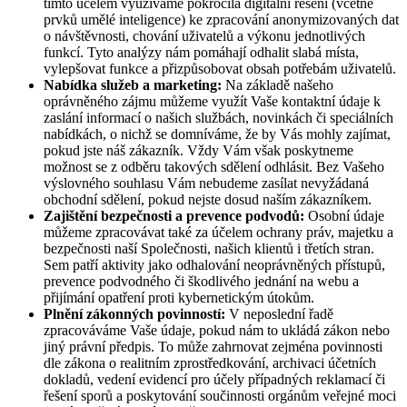
tímto účelem využíváme pokročilá digitální řešení (včetně
prvků umělé inteligence) ke zpracování anonymizovaných dat
o návštěvnosti, chování uživatelů a výkonu jednotlivých
funkcí. Tyto analýzy nám pomáhají odhalit slabá místa,
vylepšovat funkce a přizpůsobovat obsah potřebám uživatelů.
Nabídka služeb a marketing:
Na základě našeho
oprávněného zájmu můžeme využít Vaše kontaktní údaje k
zaslání informací o našich službách, novinkách či speciálních
nabídkách, o nichž se domníváme, že by Vás mohly zajímat,
pokud jste náš zákazník. Vždy Vám však poskytneme
možnost se z odběru takových sdělení odhlásit. Bez Vašeho
výslovného souhlasu Vám nebudeme zasílat nevyžádaná
obchodní sdělení, pokud nejste dosud naším zákazníkem.
Zajištění bezpečnosti a prevence podvodů:
Osobní údaje
můžeme zpracovávat také za účelem ochrany práv, majetku a
bezpečnosti naší Společnosti, našich klientů i třetích stran.
Sem patří aktivity jako odhalování neoprávněných přístupů,
prevence podvodného či škodlivého jednání na webu a
přijímání opatření proti kybernetickým útokům.
Plnění zákonných povinností:
V neposlední řadě
zpracováváme Vaše údaje, pokud nám to ukládá zákon nebo
jiný právní předpis. To může zahrnovat zejména povinnosti
dle zákona o realitním zprostředkování, archivaci účetních
dokladů, vedení evidencí pro účely případných reklamací či
řešení sporů a poskytování součinnosti orgánům veřejné moci