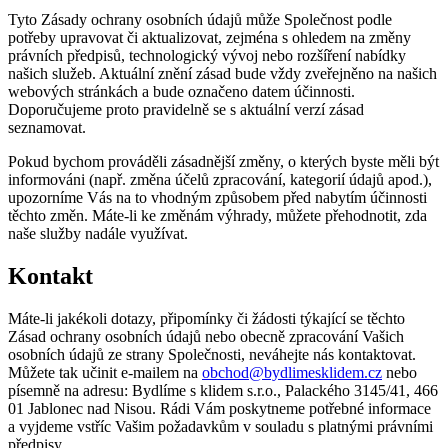
Tyto Zásady ochrany osobních údajů může Společnost podle
potřeby upravovat či aktualizovat, zejména s ohledem na změny
právních předpisů, technologický vývoj nebo rozšíření nabídky
našich služeb. Aktuální znění zásad bude vždy zveřejněno na našich
webových stránkách a bude označeno datem účinnosti.
Doporučujeme proto pravidelně se s aktuální verzí zásad
seznamovat.
Pokud bychom prováděli zásadnější změny, o kterých byste měli být
informováni (např. změna účelů zpracování, kategorií údajů apod.),
upozorníme Vás na to vhodným způsobem před nabytím účinnosti
těchto změn. Máte-li ke změnám výhrady, můžete přehodnotit, zda
naše služby nadále využívat.
Kontakt
Máte-li jakékoli dotazy, připomínky či žádosti týkající se těchto
Zásad ochrany osobních údajů nebo obecně zpracování Vašich
osobních údajů ze strany Společnosti, neváhejte nás kontaktovat.
Můžete tak učinit e-mailem na
obchod@bydlimesklidem.cz
nebo
písemně na adresu: Bydlíme s klidem s.r.o., Palackého 3145/41, 466
01 Jablonec nad Nisou. Rádi Vám poskytneme potřebné informace
a vyjdeme vstříc Vašim požadavkům v souladu s platnými právními
předpisy.