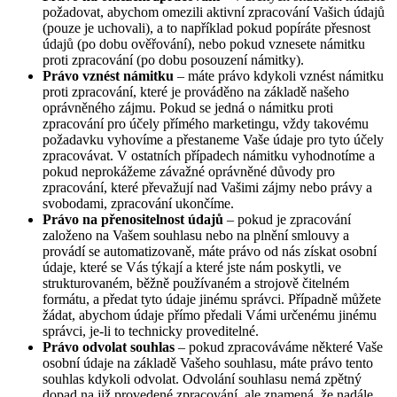
požadovat, abychom omezili aktivní zpracování Vašich údajů
(pouze je uchovali), a to například pokud popíráte přesnost
údajů (po dobu ověřování), nebo pokud vznesete námitku
proti zpracování (po dobu posouzení námitky).
Právo vznést námitku
– máte právo kdykoli vznést námitku
proti zpracování, které je prováděno na základě našeho
oprávněného zájmu. Pokud se jedná o námitku proti
zpracování pro účely přímého marketingu, vždy takovému
požadavku vyhovíme a přestaneme Vaše údaje pro tyto účely
zpracovávat. V ostatních případech námitku vyhodnotíme a
pokud neprokážeme závažné oprávněné důvody pro
zpracování, které převažují nad Vašimi zájmy nebo právy a
svobodami, zpracování ukončíme.
Právo na přenositelnost údajů
– pokud je zpracování
založeno na Vašem souhlasu nebo na plnění smlouvy a
provádí se automatizovaně, máte právo od nás získat osobní
údaje, které se Vás týkají a které jste nám poskytli, ve
strukturovaném, běžně používaném a strojově čitelném
formátu, a předat tyto údaje jinému správci. Případně můžete
žádat, abychom údaje přímo předali Vámi určenému jinému
správci, je-li to technicky proveditelné.
Právo odvolat souhlas
– pokud zpracováváme některé Vaše
osobní údaje na základě Vašeho souhlasu, máte právo tento
souhlas kdykoli odvolat. Odvolání souhlasu nemá zpětný
dopad na již provedené zpracování, ale znamená, že nadále