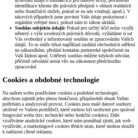
uchování údajů o transakcích pro daňové účely, povinnosti
identifikace klienta dle právních předpisů v oblasti realitních
nebo finančních služeb, pokud se na nás vztahují, apod.). V
takových případech jsme povinni Vaše údaje poskytnout i
orgánům veřejné moci, pokud nám to zákon ukládá.
Souhlas subjektu údajů:
Pokud pro určitý účel nelze využít
některý z výše uvedených právních důvodů, vyžádáme si od
Vás svobodný a informovaný souhlas se zpracováním Vašich
údajů. To se může týkat například zasílání obchodních sdělení
ne-zákazníkům, předání kontaktu partnerské společnosti na
Vaši žádost apod. Udělený souhlas můžete kdykoli odvolat,
přičemž odvolání nemá vliv na zákonnost předchozího
zpracování.
Cookies a obdobné technologie
Na našem webu používáme cookies a podobné technologie,
abychom zajistili jeho plnou funkčnost, přizpůsobili obsah Vašim
potřebám a analyzovali provoz. Cookies jsou malé datové soubory
uložené ve Vašem prohlížeči, které mohou být nezbytné pro správné
fungování webu (tzv. technické nebo funkční cookies). Dále
využíváme analytické cookies, které nám pomáhají zjistit, jak web
využíváte, a marketingové cookies třetích stran, které mohou sloužit
k nabízení cílené reklamy.