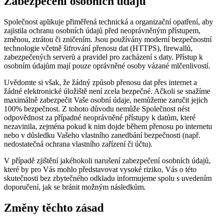
Zabezpečení osobních údajů
Společnost aplikuje přiměřená technická a organizační opatření, aby
zajistila ochranu osobních údajů před neoprávněným přístupem,
změnou, ztrátou či zničením. Jsou používány moderní bezpečnostní
technologie včetně šifrování přenosu dat (HTTPS), firewallů,
zabezpečených serverů a pravidel pro zacházení s daty. Přístup k
osobním údajům mají pouze oprávněné osoby vázané mlčenlivostí.
Uvědomte si však, že žádný způsob přenosu dat přes internet a
žádné elektronické úložiště není zcela bezpečné. Ačkoli se snažíme
maximálně zabezpečit Vaše osobní údaje, nemůžeme zaručit jejich
100% bezpečnost. Z tohoto důvodu nemůže Společnost nést
odpovědnost za případné neoprávněné přístupy k datům, které
nezavinila, zejména pokud k nim dojde během přenosu po internetu
nebo v důsledku Vašeho vlastního zanedbání bezpečnosti (např.
nedostatečná ochrana vlastního zařízení či účtu).
V případě zjištění jakéhokoli narušení zabezpečení osobních údajů,
které by pro Vás mohlo představovat vysoké riziko, Vás o této
skutečnosti bez zbytečného odkladu informujeme spolu s uvedením
doporučení, jak se bránit možným následkům.
Změny těchto zásad