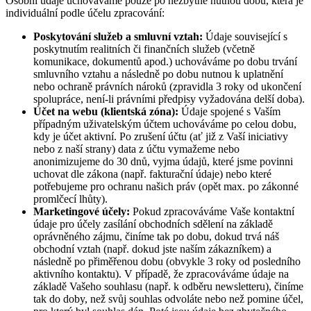
Osobní údaje uchováváme pouze po nezbytně nutnou dobu, která je
individuální podle účelu zpracování:
Poskytování služeb a smluvní vztah:
Údaje související s
poskytnutím realitních či finančních služeb (včetně
komunikace, dokumentů apod.) uchováváme po dobu trvání
smluvního vztahu a následně po dobu nutnou k uplatnění
nebo ochraně právních nároků (zpravidla 3 roky od ukončení
spolupráce, není-li právními předpisy vyžadována delší doba).
Účet na webu (klientská zóna):
Údaje spojené s Vaším
případným uživatelským účtem uchováváme po celou dobu,
kdy je účet aktivní. Po zrušení účtu (ať již z Vaší iniciativy
nebo z naší strany) data z účtu vymažeme nebo
anonimizujeme do 30 dnů, vyjma údajů, které jsme povinni
uchovat dle zákona (např. fakturační údaje) nebo které
potřebujeme pro ochranu našich práv (opět max. po zákonné
promlčecí lhůty).
Marketingové účely:
Pokud zpracováváme Vaše kontaktní
údaje pro účely zasílání obchodních sdělení na základě
oprávněného zájmu, činíme tak po dobu, dokud trvá náš
obchodní vztah (např. dokud jste naším zákazníkem) a
následně po přiměřenou dobu (obvykle 3 roky od posledního
aktivního kontaktu). V případě, že zpracováváme údaje na
základě Vašeho souhlasu (např. k odběru newsletteru), činíme
tak do doby, než svůj souhlas odvoláte nebo než pomine účel,