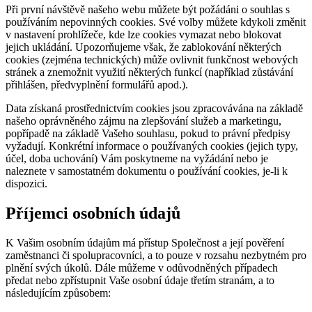
Při první návštěvě našeho webu můžete být požádáni o souhlas s
používáním nepovinných cookies. Své volby můžete kdykoli změnit
v nastavení prohlížeče, kde lze cookies vymazat nebo blokovat
jejich ukládání. Upozorňujeme však, že zablokování některých
cookies (zejména technických) může ovlivnit funkčnost webových
stránek a znemožnit využití některých funkcí (například zůstávání
přihlášen, předvyplnění formulářů apod.).
Data získaná prostřednictvím cookies jsou zpracovávána na základě
našeho oprávněného zájmu na zlepšování služeb a marketingu,
popřípadě na základě Vašeho souhlasu, pokud to právní předpisy
vyžadují. Konkrétní informace o používaných cookies (jejich typy,
účel, doba uchování) Vám poskytneme na vyžádání nebo je
naleznete v samostatném dokumentu o používání cookies, je-li k
dispozici.
Příjemci osobních údajů
K Vašim osobním údajům má přístup Společnost a její pověření
zaměstnanci či spolupracovníci, a to pouze v rozsahu nezbytném pro
plnění svých úkolů. Dále můžeme v odůvodněných případech
předat nebo zpřístupnit Vaše osobní údaje třetím stranám, a to
následujícím způsobem: