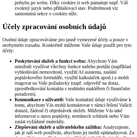
pohybu po webu. Díky cookies si web pamatuje např. Váš
zvolený jazyk nebo přihlašovací stav. Podrobnosti viz
samostatná sekce o cookies níže.
Účely zpracování osobních údajů
Osobní údaje zpracováváme pro jasně vymezené účely a pouze v
nezbytném rozsahu. Konkrétně můžeme Vaše údaje použít pro tyto
účely:
Poskytování služeb a funkcí webu:
Abychom Vám
umožnili využívat všechny funkce našeho portálu (například
vyhledávání nemovitostí, využití AI asistenta, zaslání
poptávkového formuláře, využití kalkulaček apod.) a mohli
reagovat na Vaše požadavky (např. odpověď na dotaz,
zprostředkování kontaktu s realitním makléřem či finančním
poradcem).
Komunikace s uživateli:
Vaše kontaktní údaje využíváme k
tomu, abychom Vás mohli kontaktovat v rámci řešení Vašich
dotazů, žádostí či objednávek služeb. Můžeme Vás také
informovat o stavu poptávky, termínech schůzek nebo Vám
zaslat vyžádané materiály.
Zlepšování služeb a uživatelského zážitku:
Analyzujeme,
jak je náš web používán, abychom jej mohli optimalizovat. Za