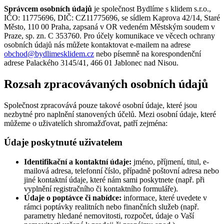
Správcem osobních údajů
je společnost Bydlíme s klidem s.r.o.,
IČO: 11775696, DIČ: CZ11775696, se sídlem Kaprova 42/14, Staré
Město, 110 00 Praha, zapsaná v OR vedeném Městským soudem v
Praze, sp. zn. C 353760. Pro účely komunikace ve věcech ochrany
osobních údajů nás můžete kontaktovat e-mailem na adrese
obchod@bydlimesklidem.cz
nebo písemně na korespondenční
adrese Palackého 3145/41, 466 01 Jablonec nad Nisou.
Rozsah zpracovávaných osobních údajů
Společnost zpracovává pouze takové osobní údaje, které jsou
nezbytné pro naplnění stanovených účelů. Mezi osobní údaje, které
můžeme o uživatelích shromažďovat, patří zejména:
Údaje poskytnuté uživatelem
Identifikační a kontaktní údaje:
jméno, příjmení, titul, e-
mailová adresa, telefonní číslo, případně poštovní adresa nebo
jiné kontaktní údaje, které nám sami poskytnete (např. při
vyplnění registračního či kontaktního formuláře).
Údaje o poptávce či nabídce:
informace, které uvedete v
rámci poptávky realitních nebo finančních služeb (např.
parametry hledané nemovitosti, rozpočet, údaje o Vaší